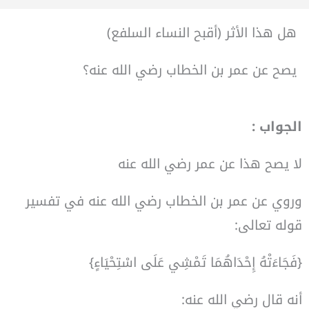
هل
هذا
الأثر
(
أقبح
النساء
السلفع
)
يصح
عن
عمر
بن
الخطاب
رضي
الله
عنه؟
الجواب :
لا
يصح
هذا
عن
عمر
رضي
الله
عنه
وروي
عن
عمر
بن
الخطاب
رضي
الله
عنه
في
تفسير
قوله
تعالى
:
{
فَجَاءَتْهُ
إِحْدَاهُمَا
تَمْشِي
عَلَى
اسْتِحْيَاءٍ
}
أنه
قال
رضي
الله
عنه
: