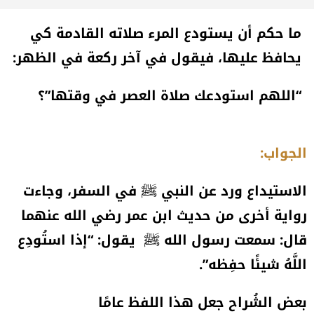
ما حكم أن يستودع المرء صلاته القادمة كي
يحافظ عليها، فيقول في آخر ركعة في الظهر:
“اللهم استودعك صلاة العصر في وقتها”؟
الجواب:
الاستيداع ورد عن النبي ﷺ في السفر، وجاءت
رواية أخرى من حديث ابن عمر رضي الله عنهما
قال: سمعت رسول الله ﷺ يقول: “إذا استُودِع
اللَّهُ شيئًا حفِظه”.
بعض الشُراح جعل هذا اللفظ عامًا