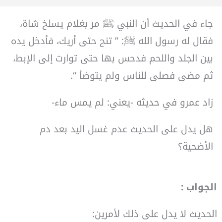
جاء في الحديث أن النبي ﷺ مر بغلام يسلخ شاة،
فقال له رسول الله ﷺ: ” تنح حتى أريك، فأدخل يده
بين الجلد واللحم فدحس بها حتى توارت إلى الإبط،
ثم مضى فصلى للناس ولم يتوضأ “.
زاد عمرو في حديثه -يعني: لم يمس ماء-
هل يدل على الحديث عدم غسل اليد بعد دم
الأضحية؟
الجواب :
الحديث لا يدل على ذلك لأمرين: