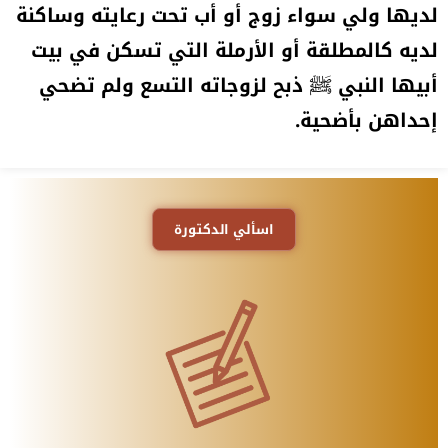
لديها ولي سواء زوج أو أب تحت رعايته وساكنة
لديه كالمطلقة أو الأرملة التي تسكن في بيت
أبيها النبي ﷺ ذبح لزوجاته التسع ولم تضحي
إحداهن بأضحية.
اسألي الدكتورة