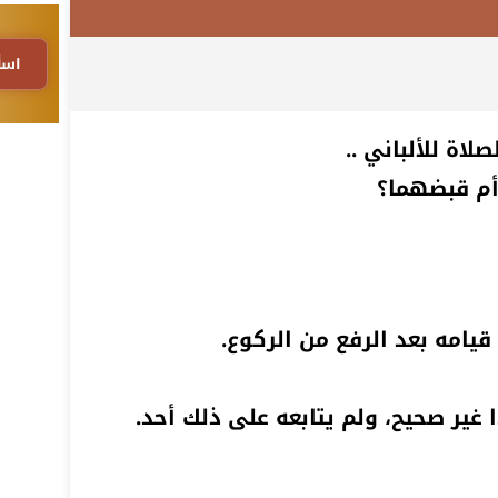
اسأ
اة للألباني ..
أم قبضهما؟
يامه بعد الرفع من الركوع.
 غير صحيح، ولم يتابعه على ذلك أحد.