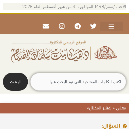
خطي
الأحد : /صفر/1448 الموافق : 31 من شهر أغسطس لعام 2026
لى
لمحتوى
Envelope
Instagram
Telegram
Twitter
Search
ابحث
معنى «الفقير المختال»
السؤال: