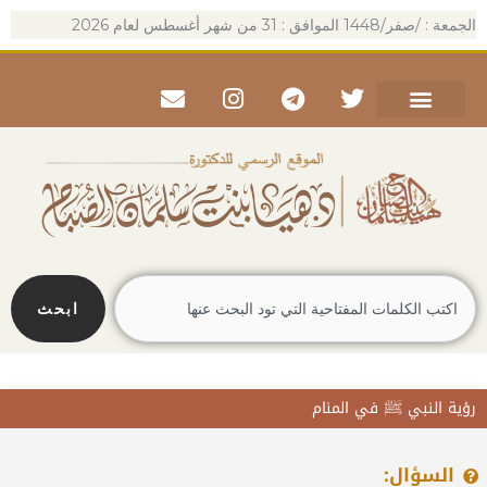
خطي
الجمعة : /صفر/1448 الموافق : 31 من شهر أغسطس لعام 2026
لى
لمحتوى
Envelope
Instagram
Telegram
Twitter
Search
ابحث
رؤية النبي ﷺ في المنام
السؤال: