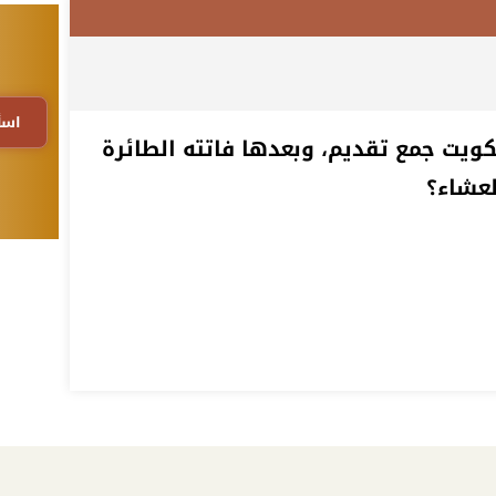
اسأ
يت جمع تقديم، وبعدها فاتته الطائرة
لعشاء؟