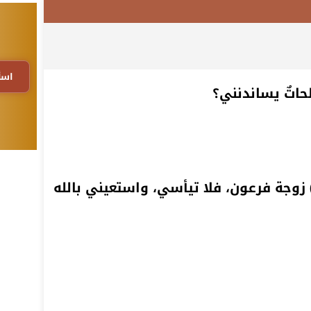
اسأ
حاتٌ يساندنني؟
 زوجة فرعون، فلا تيأسي، واستعيني بالله